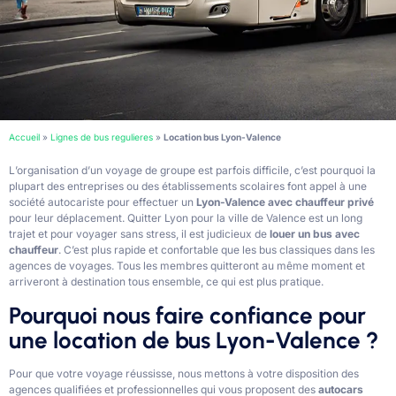
Accueil
»
Lignes de bus regulieres
»
Location bus Lyon-Valence
L’organisation d’un voyage de groupe est parfois difficile, c’est pourquoi la
plupart des entreprises ou des établissements scolaires font appel à une
société autocariste pour effectuer un
Lyon-Valence
avec chauffeur privé
pour leur déplacement. Quitter Lyon pour la ville de Valence est un long
trajet et pour voyager sans stress, il est judicieux de
louer un bus avec
chauffeur
. C’est plus rapide et confortable que les bus classiques dans les
agences de voyages. Tous les membres quitteront au même moment et
arriveront à destination tous ensemble, ce qui est plus pratique.
Pourquoi nous faire confiance pour
une location de bus Lyon-Valence ?
Pour que votre voyage réussisse, nous mettons à votre disposition des
agences qualifiées et professionnelles qui vous proposent des
autocars