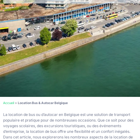
Accueil
»
Location Bus & Autocar Belgique
La location de bus ou d’autocar en Belgique est une solution de transport
populaire et pratique pour de nombreuses occasions. Que ce soit pour des
voyages scolaires, des excursions touristiques, ou des événements
d’entreprise, la location de bus offre une flexibilité et un confort inégalés.
Dans cet article, nous explorerons les nombreux aspects de la location de