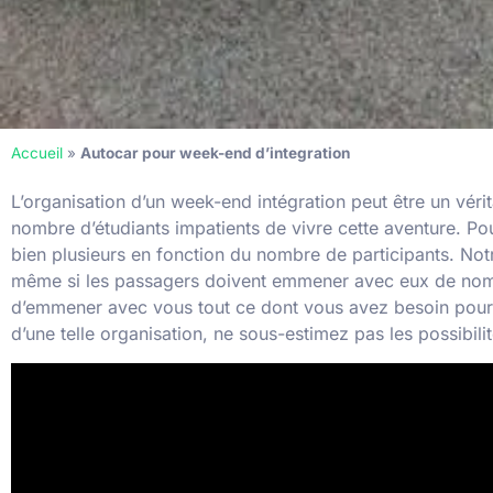
Accueil
»
Autocar pour week-end d’integration
L’organisation d’un week-end intégration peut être un véri
nombre d’étudiants impatients de vivre cette aventure. Pou
bien plusieurs en fonction du nombre de participants. Notr
même si les passagers doivent emmener avec eux de nombr
d’emmener avec vous tout ce dont vous avez besoin pour q
d’une telle organisation, ne sous-estimez pas les possibil