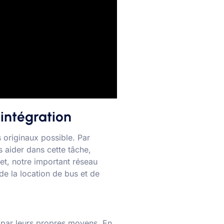
intégration
 originaux possible. Par
s aider dans cette tâche,
et, notre important réseau
de la location de bus et de
r par leurs propres moyens. En