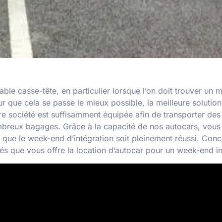
table casse-tête, en particulier lorsque l’on doit trouver un
r que cela se passe le mieux possible, la meilleure solution
e société est suffisamment équipée afin de transporter des 
eux bagages. Grâce à la capacité de nos autocars, vous a
ue le week-end d’intégration soit pleinement réussi. Concrè
ités que vous offre la location d’autocar pour un week-end in