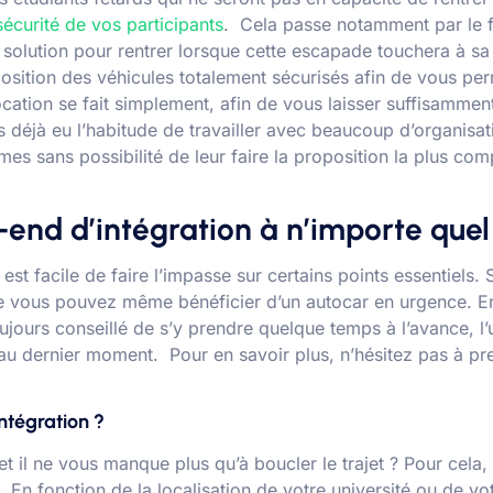
sécurité de vos participants
. Cela passe notamment par le f
e solution pour rentrer lorsque cette escapade touchera à sa
osition des véhicules totalement sécurisés afin de vous per
 location se fait simplement, afin de vous laisser suffisamme
 déjà eu l’habitude de travailler avec beaucoup d’organisat
s sans possibilité de leur faire la proposition la plus comp
-end d’intégration à n’importe qu
 est facile de faire l’impasse sur certains points essentiels
e vous pouvez même bénéficier d’un autocar en urgence. En 
jours conseillé de s’y prendre quelque temps à l’avance, l’
 au dernier moment. Pour en savoir plus, n’hésitez pas à p
ntégration ?
et il ne vous manque plus qu’à boucler le trajet ? Pour cel
 En fonction de la localisation de votre université ou de vot