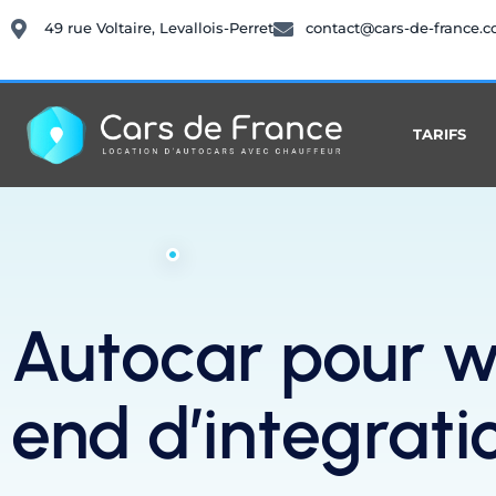
49 rue Voltaire, Levallois-Perret
contact@cars-de-france.
TARIFS
Autocar pour 
end d’integrati