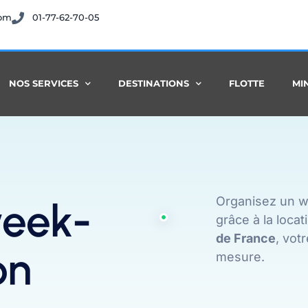
com
01-77-62-70-05
NOS SERVICES
DESTINATIONS
FLOTTE
MI
Organisez un we
week-
grâce à la loca
de France
, vot
on
mesure.