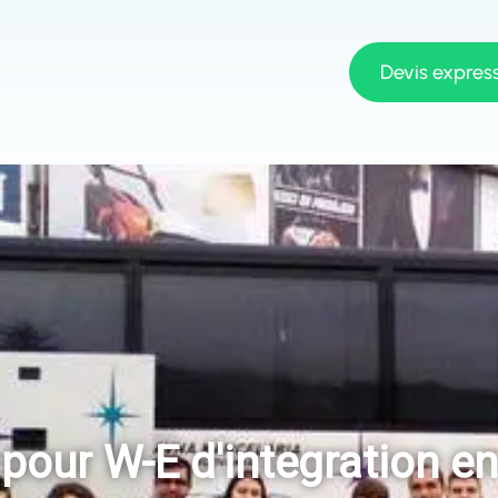
Devis expres
pour W-E d'integration e