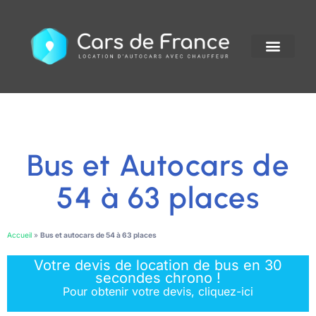
Bus et Autocars de
54 à 63 places
Accueil
»
Bus et autocars de 54 à 63 places
Votre devis de location de bus en 30
secondes chrono !
Pour obtenir votre devis, cliquez-ici