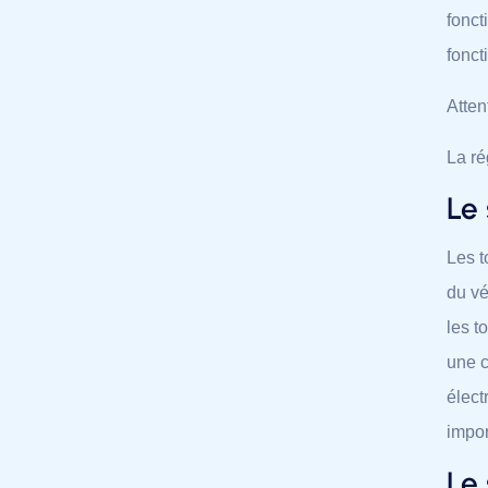
fonct
fonct
Atten
La ré
Le
Les t
du vé
les t
une c
élect
impor
Le