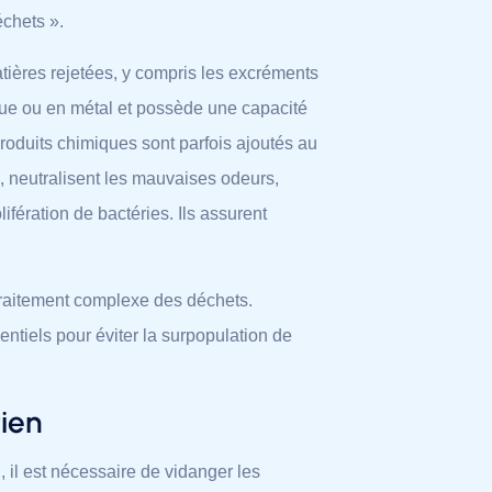
échets ».
tières rejetées, y compris les excréments
tique ou en métal et possède une capacité
 produits chimiques sont parfois ajoutés au
s, neutralisent les mauvaises odeurs,
ifération de bactéries. Ils assurent
.
 traitement complexe des déchets.
entiels pour éviter la surpopulation de
tien
n, il est nécessaire de vidanger les