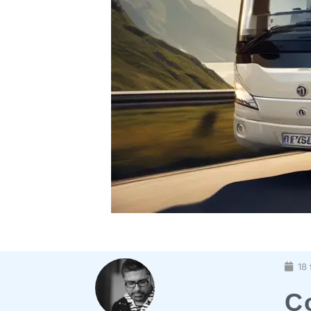
18 
C