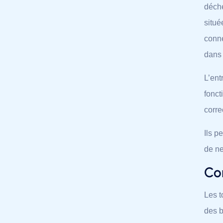
déche
situé
conne
dans 
L’ent
fonct
corre
Ils p
de ne
Co
Les t
des b