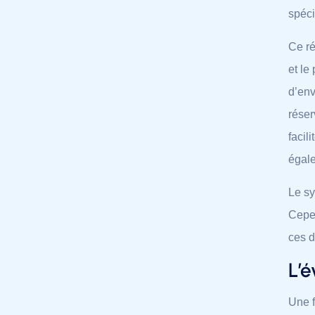
spéci
Ce ré
et le
d’env
réser
facil
égale
Le sy
Cepen
ces d
L’é
Une f