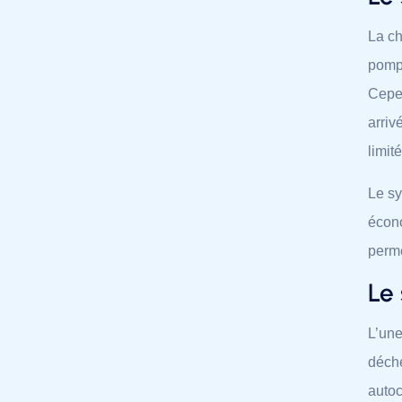
La ch
pompe
Cepen
arriv
limité
Le s
écono
perme
Le
L’une
déche
autoc