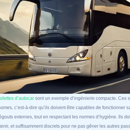
oilettes d’autocar
sont un exemple d’ingénierie compacte. Ces s
omes, c’est-à-dire qu’ils doivent être capables de fonctionner 
égouts externes, tout en respectant les normes d’hygiène. Ils doi
tenir, et suffisamment discrets pour ne pas gêner les autres pa