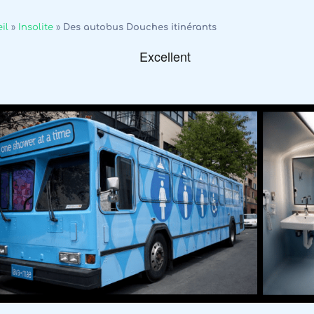
il
»
Insolite
»
Des autobus Douches itinérants