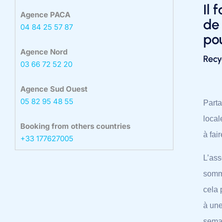
Il 
Agence PACA
de 
04 84 25 57 87
pou
Agence Nord
Recy
03 66 72 52 20
Agence Sud Ouest
05 82 95 48 55
Parta
local
Booking from others countries
à fai
+33 177627005
L’ass
somme
cela 
à une
sema