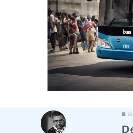
25 
D