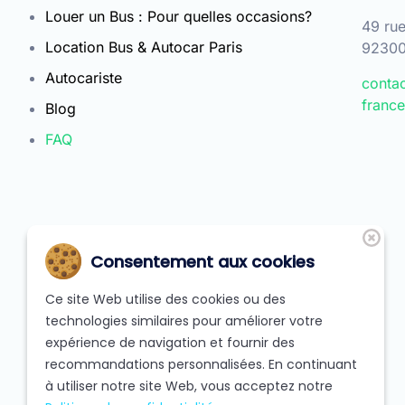
Louer un Bus : Pour quelles occasions?
49 rue
Location Bus & Autocar Paris
92300 
Autocariste
conta
franc
Blog
FAQ
Mentions légales
Consentement aux cookies
Conditions générales de vente
Conditions d’utilisation
Ce site Web utilise des cookies ou des
technologies similaires pour améliorer votre
Réglementation et législation en vigueur
expérience de navigation et fournir des
RGPD
recommandations personnalisées. En continuant
à utiliser notre site Web, vous acceptez notre
RSE