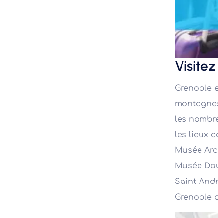
Visite
Grenoble e
montagnes,
les nombre
les lieux 
Musée Arch
Musée Daup
Saint-Andr
Grenoble d