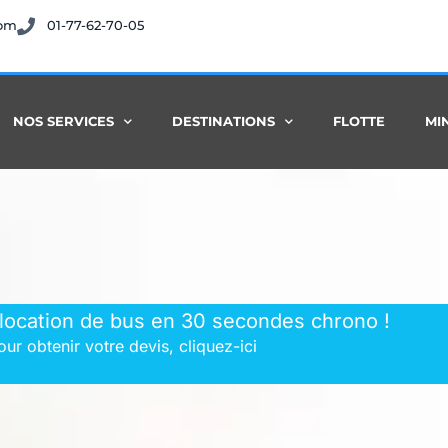
com
01-77-62-70-05
NOS SERVICES
DESTINATIONS
FLOTTE
MI
 location de bus en 30 secondes chrono !
our obtenir votre devis, cliquez-ici