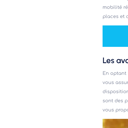
mobilité r
places et 
Les av
En optant 
vous assur
dispositio
sont des p
vous propo