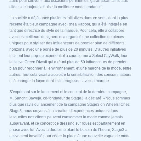
autre pour convenir aux occasions pertinentes, garantissant ainsi aux
clients de toujours choisir la meilleure mode tendance.
La société a déjà lancé plusieurs initiatives dans ce sens, dont la plus
récente était leur campagne avec Rhea Kapoor, qui a été intégrée en
tant que directrice du style de la marque. Pour cela, elle a collaboré
avec les meilleurs designers et a organisé une collection de pièces
uniques pour styliser des influenceurs de premier plan de différents
horizons, avec une portée de plus de 20 minutes. D’autres initiatives
incluent leur pop-up expérientiel à court terme à Select CityWalk, leur
initiative Green Diwali qui a réuni plus de 50 influenceurs de premier
plan pour redonner à l’environnement, et une marche de la mode, entre
autres. Tout cela visait à accroître la sensibilisation des consommateurs
et à changer la façon dont ils interagissent avec la marque.
S’exprimant sur le lancement et le concept de la dernière campagne,
M. Sanchit Baweja, co-fondateur de Stage3, a déclaré: «Nous sommes
plus que ravis du lancement de la campagne Stage3 on Wheels! Chez
Stage3, nous croyons à la création d’expériences uniques dans
lesquelles nos clients peuvent consommer la mode comme jamais
auparavant, et ce concept de dressing sur roues est parfaitement en
phase avec lui. Avec la durabilité étant le besoin de l’heure, Stage3 a
activement travaillé pour céder la place à une nouvelle vague de mode