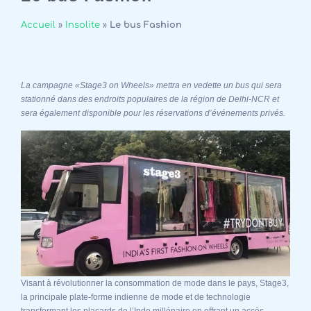
Accueil
»
Insolite
»
Le bus Fashion
La campagne «Stage3 on Wheels» mettra en vedette un bus qui sera
stationné dans des endroits populaires de la région de Delhi-NCR et
sera également disponible pour les réservations d’événements privés.
Visant à révolutionner la consommation de mode dans le pays, Stage3,
la principale plate-forme indienne de mode et de technologie
transformant les placards de l’Inde millénaire en offrant un accès