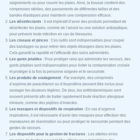
saignements ou pour couvrir les plaies. Ainsi, la trousse contient des
compresses stériles, des pansements de différentes tailles et des
bandes élastiques pour maintenir une compression efficace.
Les désinfectants
: Il est impératif d’avoir des produits permettant de
désinfecter les plaies, comme de l’alcool ou une solution antiseptique,
pour prévenir toute infection en cas de blessures.
Les ciseaux et pinces
: Ces outils sont indispensables pour couper
des bandages ou pour retirer des objets étrangers dans les plaies.
Cela garantit la rapidité et l’efficacité des soins administrés.
Les gants jetables
: Pour protéger celui qui administre les secours, des
gants jetables sont indispensables pour éviter la contamination croisée
et protéger à la fois la personne soignée et le secouriste.
Les produits de soulagement
: Par exemple, des comprimés
d’aspirine,de paracétamol ou d’ibuprofène peuvent être inclus pour
soulager les douleurs légères. De plus, les antihistaminiques sont
souvent présents afin de traiter rapidement toute réaction allergique
mineure, comme des piqûres d’insectes.
Les masques et dispositifs de respiration
: En cas d’urgence
respiratoire, il est nécessaire d’avoir des masques pour effectuer des
manœuvres de réanimation ou pour protéger le secouriste pendant des
gestes de secours.
Les dispositifs pour la gestion de fractures
: Les attelles et les