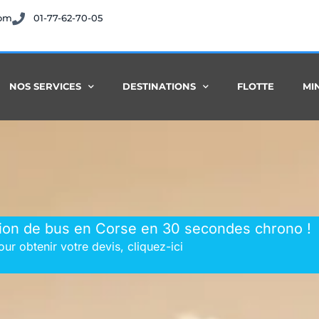
com
01-77-62-70-05
NOS SERVICES
DESTINATIONS
FLOTTE
MI
tion de bus en Corse en 30 secondes chrono !
our obtenir votre devis, cliquez-ici