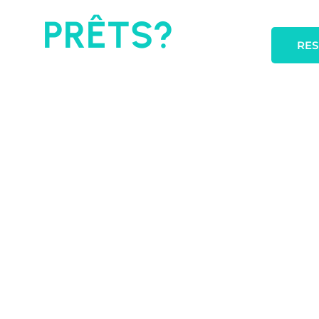
PRÊTS?
RE
RÉSERVEZ MAINTENANT ET
OBTENEZ NOTRE TARIF EARLY
BOOKING