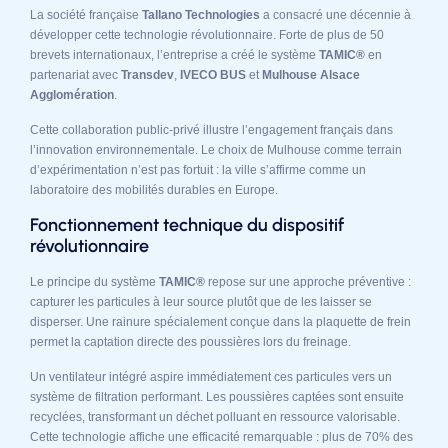
La société française
Tallano Technologies
a consacré une décennie à
développer cette technologie révolutionnaire. Forte de plus de 50
brevets internationaux, l’entreprise a créé le système
TAMIC®
en
partenariat avec
Transdev
,
IVECO BUS
et
Mulhouse Alsace
Agglomération
.
Cette collaboration public-privé illustre l’engagement français dans
l’innovation environnementale. Le choix de Mulhouse comme terrain
d’expérimentation n’est pas fortuit : la ville s’affirme comme un
laboratoire des mobilités durables en Europe.
Fonctionnement technique du dispositif
révolutionnaire
Le principe du système
TAMIC®
repose sur une approche préventive :
capturer les particules à leur source plutôt que de les laisser se
disperser. Une rainure spécialement conçue dans la plaquette de frein
permet la captation directe des poussières lors du freinage.
Un ventilateur intégré aspire immédiatement ces particules vers un
système de filtration performant. Les poussières captées sont ensuite
recyclées, transformant un déchet polluant en ressource valorisable.
Cette technologie affiche une efficacité remarquable : plus de 70% des