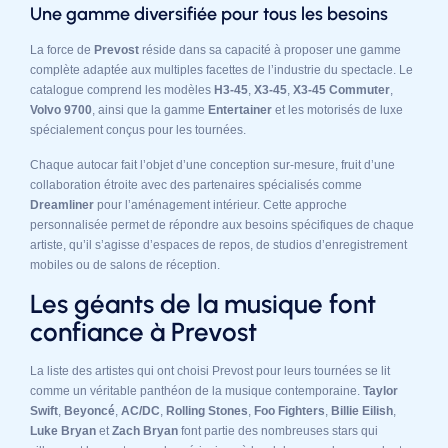
Une gamme diversifiée pour tous les besoins
La force de
Prevost
réside dans sa capacité à proposer une gamme
complète adaptée aux multiples facettes de l’industrie du spectacle. Le
catalogue comprend les modèles
H3-45
,
X3-45
,
X3-45 Commuter
,
Volvo 9700
, ainsi que la gamme
Entertainer
et les motorisés de luxe
spécialement conçus pour les tournées.
Chaque autocar fait l’objet d’une conception sur-mesure, fruit d’une
collaboration étroite avec des partenaires spécialisés comme
Dreamliner
pour l’aménagement intérieur. Cette approche
personnalisée permet de répondre aux besoins spécifiques de chaque
artiste, qu’il s’agisse d’espaces de repos, de studios d’enregistrement
mobiles ou de salons de réception.
Les géants de la musique font
confiance à Prevost
La liste des artistes qui ont choisi Prevost pour leurs tournées se lit
comme un véritable panthéon de la musique contemporaine.
Taylor
Swift
,
Beyoncé
,
AC/DC
,
Rolling Stones
,
Foo Fighters
,
Billie Eilish
,
Luke Bryan
et
Zach Bryan
font partie des nombreuses stars qui