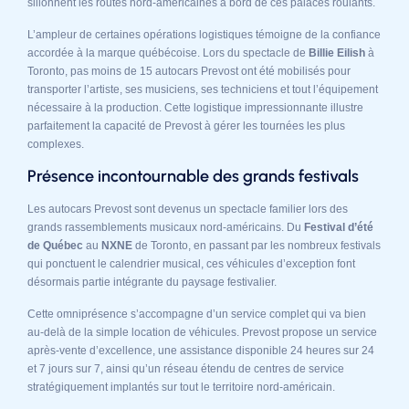
sillonnent les routes nord-américaines à bord de ces palaces roulants.
L’ampleur de certaines opérations logistiques témoigne de la confiance
accordée à la marque québécoise. Lors du spectacle de
Billie Eilish
à
Toronto, pas moins de 15 autocars Prevost ont été mobilisés pour
transporter l’artiste, ses musiciens, ses techniciens et tout l’équipement
nécessaire à la production. Cette logistique impressionnante illustre
parfaitement la capacité de Prevost à gérer les tournées les plus
complexes.
Présence incontournable des grands festivals
Les autocars Prevost sont devenus un spectacle familier lors des
grands rassemblements musicaux nord-américains. Du
Festival d’été
de Québec
au
NXNE
de Toronto, en passant par les nombreux festivals
qui ponctuent le calendrier musical, ces véhicules d’exception font
désormais partie intégrante du paysage festivalier.
Cette omniprésence s’accompagne d’un service complet qui va bien
au-delà de la simple location de véhicules. Prevost propose un service
après-vente d’excellence, une assistance disponible 24 heures sur 24
et 7 jours sur 7, ainsi qu’un réseau étendu de centres de service
stratégiquement implantés sur tout le territoire nord-américain.